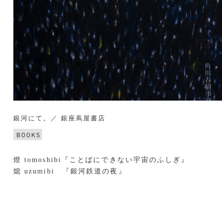
銀河にて。／ 銀座蔦屋書店
BOOKS
燈 tomoshibi『ことばにできない宇宙のふしぎ』
熄 uzumibi 『銀河鉄道の夜』