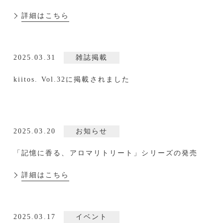
詳細はこちら
ALL
JOURNAL
SKINCARE
2025.03.31
雑誌掲載
HAIR / BODY CARE
kiitos. Vol.32に掲載されました
MINDCARE
GIFT
2025.03.20
お知らせ
MALL
「記憶に香る、アロマリトリート」シリーズの発売
詳細はこちら
ABOUT
CONTACT
USER VOICE
SHOPPING GUIDE
PRESS & NEWS
TERMS&CONDITIONS
2025.03.17
イベント