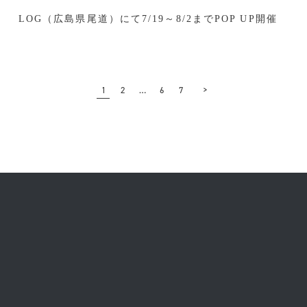
LOG（広島県尾道）にて7/19～8/2までPOP UP開催
1
2
…
6
7